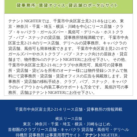
テナントNIGHTERでは、千葉市中央区富士見2-21-8をはじめ、東
京・神奈川・千葉・埼玉・横浜・川崎を中心にリース店舗・クラ
ブ・キャバクラ・ガールズバー・風俗可・デリヘル・ホストクラ
ブ・パブ・スナックの貸店舗、貸事務所情報満載です。 千葉市中央
区富士見2-21-8のリース店舗、デリヘルの貸事務所、キャバクラの
貸店舗、風俗可も簡単検索できます。 千葉市中央区富士見2-21-8で
ガールズバーやホストクラブ・パブ・スナック向けの居抜き・貸店
舗まで、物件数No1のテナントNIGHTERにお任せ下さい。 その他、
千葉市中央区富士見2-21-8にクラブや水商売可、風俗可の貸事務
所・貸店舗・貸ビルを所有のオーナー様には物件登録システムで無
料にて貸事務所・貸店舗・賃貸オフィスの広告を掲載致します。貸
事務所・貸店舗の移転手続き、クラブ、パブ、スナック、キャバク
ラのレイアウトから内装工事のサポートも万全です。 風俗許可の事
務所、店舗はテナントNIGHTERにお任せ下さい。
千葉市中央区富士見2-21-8 リース店舗・貸事務所の情報満載
横浜 リース店舗
東京・神奈川・千葉・埼玉・横浜・川崎をはじめ、
首都圏のクラブ リース店舗・キャバクラ 貸店舗・風俗可・デリヘル
待機所 貸事務所 は事業用専門サイト「
テナント
NIGETER」