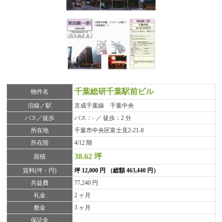
千葉総研千葉駅前ビル
物件名
沿線／駅
京成千葉線 千葉中央
バス／徒歩
バス：- ／ 徒歩：2 分
所在地
千葉市中央区富士見2-21-8
所在階
4/12 階
38.62 坪
面積
賃料(坪・円)
坪 12,000 円 （総額 463,440 円）
共益費
77,240 円
礼金
2 ヶ月
敷金
3 ヶ月
保証金