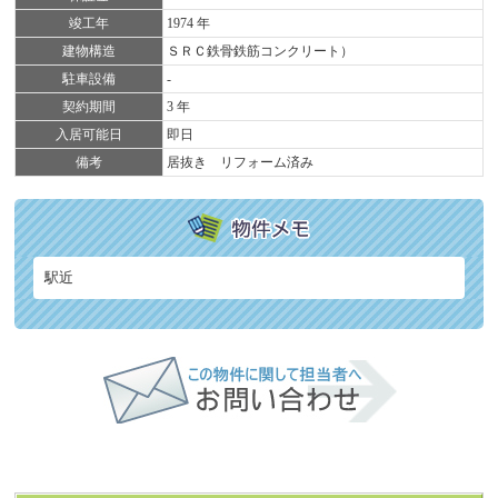
竣工年
1974 年
建物構造
ＳＲＣ鉄骨鉄筋コンクリート）
駐車設備
-
契約期間
3 年
入居可能日
即日
備考
居抜き リフォーム済み
駅近