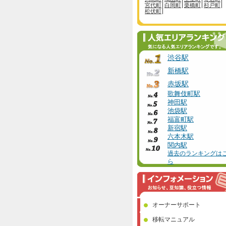
宮代町
白岡町
栗橋町
杉戸町
松伏町
渋谷駅
新橋駅
赤坂駅
歌舞伎町駅
神田駅
池袋駅
福富町駅
新宿駅
六本木駅
関内駅
過去のランキングは
ら
オーナーサポート
移転マニュアル