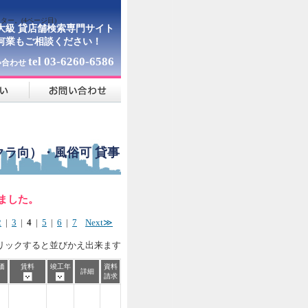
ー。(4ページ目)
大級 貸店舗検索専門サイト
何業もご相談ください！
tel 03-6260-6586
い合わせ
ラ向）・風俗可 貸事
しました。
2
|
3
|
4
|
5
|
6
|
7
Next≫
リックすると並びかえ出来ます
価
賃料
竣工年
資料
詳細
請求