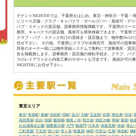
テナントNIGHTERでは、千葉県をはじめ、東京・神奈川・千葉・
にリース店舗・クラブ・キャバクラ・ガールズバー・風俗可・デリ
パブ・スナックの貸店舗、貸事務所情報満載です。 千葉県のリー
務所、キャバクラの貸店舗、風俗可も簡単検索できます。 千葉県
クラブ・パブ・スナック向けの居抜き・貸店舗まで、物件数No1のテナ
任せ下さい。 その他、千葉県にクラブや水商売可、風俗可の貸事
所有のオーナー様には物件登録システムで無料にて貸事務所・貸店
告を掲載致します。貸事務所・貸店舗の移転手続き、クラブ、パブ
ラのレイアウトから内装工事のサポートも万全です。 風俗許可の
NIGHTERにお任せ下さい。
東京エリア
東京
/
有楽町
/
新橋
/
浜松町
/
田町
/
品川
/
大崎
/
五反田
/
目黒
/
恵比寿
/
渋谷
/
高田馬場
/
目白
/
池袋
/
飯田橋
/
御茶ノ水
/
明大前
/
池尻大橋
/
用賀
/
銀座
/
銀
お台場海浜公園
/
国際展示場
/
大門
/
御成門
/
六本木
/
赤坂見附
/
赤坂
/
青山
三軒茶屋
/
下北沢
/
四ツ谷
/
市ヶ谷
/
秋葉原
/
神田
/
代官山
/
広尾
/
神谷町
/
麹