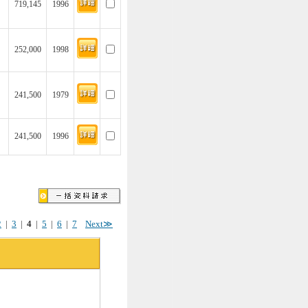
719,145
1996
252,000
1998
241,500
1979
241,500
1996
2
|
3
|
4
|
5
|
6
|
7
Next≫