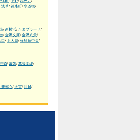
神保町
/
中野
/
高円寺
/
/
浅草
/
錦糸町
/
水道橋
/
街
/
新横浜
/
たまプラーザ
/
台
/
金沢文庫
/
金沢八景
/
の口
/
上大岡
/
横須賀中央
/
行徳
/
幕張
/
幕張本郷
/
ま新都心
/
大宮
/
川越
/