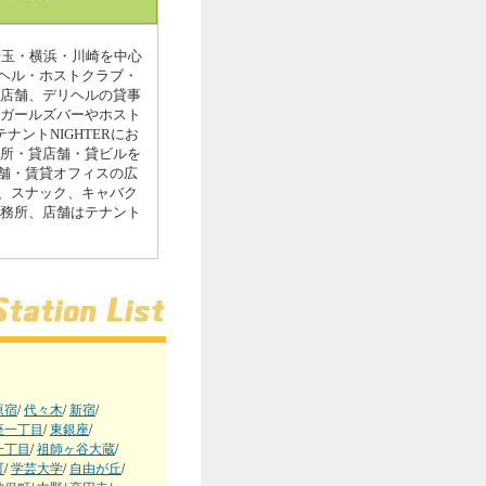
埼玉・横浜・川崎を中心
ヘル・ホストクラブ・
ス店舗、デリヘルの貸事
でガールズバーやホスト
ントNIGHTERにお
務所・貸店舗・貸ビルを
舗・賃貸オフィスの広
、スナック、キャバク
事務所、店舗はテナント
原宿
/
代々木
/
新宿
/
座一丁目
/
東銀座
/
一丁目
/
祖師ヶ谷大蔵
/
町
/
学芸大学
/
自由が丘
/