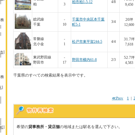
柏市柏1-5-12
4/8
柏
3
9,450
20
総武線
-
千葉市中央区本千葉
事務
坪
3/4
千葉
10
町5-1
12,600
31.7
常磐線
-
坪
松戸市東平賀244-5
4/4
北小金
1
7,618
市
52.7
東武野田線
-
坪
野田市横内61-8
2/3
野田市
17
4,583
千葉県のすべての検索結果を表示中です。
事務
区
≪Prev
1
|
希望の
貸事務所・貸店舗
の地域または駅名を選んで下さい。
町