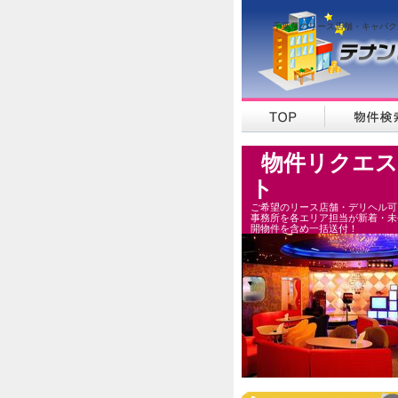
千葉県のリース店舗・キャバク
物件リクエス
ト
ご希望のリース店舗・デリヘル可
事務所を各エリア担当が新着・未
開物件を含め一括送付！