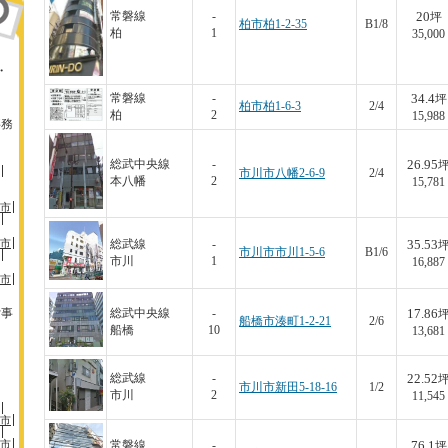
20
常磐線
-
坪
柏市柏1-2-35
B1/8
柏
1
35,000
・
34.4
常磐線
-
坪
柏市柏1-6-3
2/4
柏
2
15,988
事務
26.95
総武中央線
-
市川市八幡2-6-9
2/4
本八幡
2
15,781
市
市
35.53
総武線
-
市川市市川1-5-6
B1/6
市川
1
16,887
市
貸事
17.86
総武中央線
-
船橋市湊町1-2-21
2/6
船橋
10
13,681
22.52
総武線
-
市川市新田5-18-16
1/2
市川
2
11,545
市
市
76.1
常磐線
-
坪