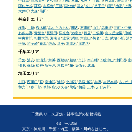
中目黒
/
溜池山王
/
芝公園
/
赤羽橋
/
三田
/
九段下
/
半蔵門
/
外苑前
/
表参道
/
阿佐ケ谷
/
荻窪
/
吉祥寺
/
三鷹
/
国分寺
/
国立
/
立川
/
八王子
/
町田
/
赤羽
/
上野
大井町
/
大森
/
蒲田
/
神奈川エリア
横浜
/
川崎
/
桜木町
/
みなとみらい
/
関内
/
石川町
/
山手
/
馬車道
/
元町・中華
あざみ野
/
青葉台
/
長津田
/
洋光台
/
港南台
/
鴨居
/
二俣川
/
向ヶ丘遊園
/
仲町
中央林間
/
相模大野
/
湘南台
/
辻堂
/
綱島
/
大倉山
/
菊名
/
日吉
/
武蔵小杉
/
溝
平塚
/
茅ヶ崎
/
藤沢
/
鎌倉
/
逗子
/
本厚木
/
海老名
/
千葉エリア
千葉
/
浦安
/
新浦安
/
舞浜
/
西船橋
/
船橋
/
市川
/
本八幡
/
下総中山
/
津田沼
/
南
稲毛
/
蘇我
/
松戸
/
新松戸
/
東松戸
/
柏
/
我孫子
/
成田
/
埼玉エリア
川口
/
西川口
/
蕨
/
南浦和
/
浦和
/
北浦和
/
武蔵浦和
/
与野
/
与野本町
/
さいた
和光市
/
春日部
/
草加
/
所沢
/
久喜
/
熊谷
/
朝霞
/
志木
/
ふじみ野
/
千葉県 リース店舗・貸事務所の情報満載
横浜 リース店舗
東京・神奈川・千葉・埼玉・横浜・川崎をはじめ、