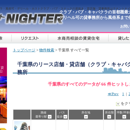
ラ・風俗可・デリヘル・ホストクラブ・パブ・スナックの居抜き・貸店舗・貸事務所はテナントナイタ
クラブ・パブ・キャバクラの首都圏最
デリヘル可の貸事務所から風俗系まで
お問
トップページ
>
物件検索
> 千葉県 すべて一覧
千葉県
のリース店舗・貸店舗（クラブ・キャバク
 貸
公
務所
千葉県のすべてのデータが 66 件ヒット
≪Prev
1
|
をク
路線
バス
所在地
所在階
坪数/坪単
最寄り駅
徒歩