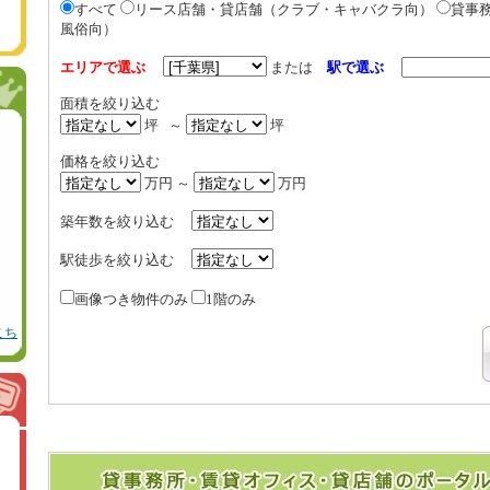
すべて
リース店舗・貸店舗（クラブ・キャバクラ向）
貸事
風俗向）
エリアで選ぶ
または
駅で選ぶ
面積を絞り込む
坪 ～
坪
価格を絞り込む
万円 ～
万円
築年数を絞り込む
駅徒歩を絞り込む
画像つき物件のみ
1階のみ
こち