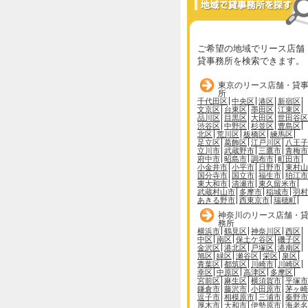
ご希望の地域でリース店舗
貸事務所を検索できます。
東京のリース店舗・貸
所
千代田区
中央区
港区
新宿区
文京区
台東区
墨田区
江東区
品川区
目黒区
大田区
世田谷区
渋谷区
中野区
杉並区
豊島区
北区
荒川区
板橋区
練馬区
足立区
葛飾区
江戸川区
八王子
立川市
武蔵野市
三鷹市
青梅市
府中市
昭島市
調布市
町田市
小金井市
小平市
日野市
東村山
国分寺市
国立市
福生市
狛江市
東大和市
清瀬市
東久留米市
武蔵村山市
多摩市
稲城市
羽村
あきる野市
西東京市
瑞穂町
神奈川のリース店舗・
務所
横浜市
鶴見区
神奈川区
西区
中区
南区
保土ケ谷区
磯子区
金沢区
港北区
戸塚区
港南区
旭区
緑区
瀬谷区
栄区
泉区
青葉区
都筑区
川崎市
川崎区
幸区
中原区
高津区
多摩区
宮前区
麻生区
横須賀市
平塚市
鎌倉市
藤沢市
小田原市
茅ヶ崎
逗子市
相模原市
三浦市
秦野市
厚木市
大和市
伊勢原市
海老名