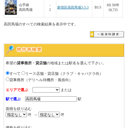
69.39
山手線
-
坪
新宿区高田馬場3-5-3
B1/3
1,
高田馬場
2
18,735
高田馬場のすべての検索結果を表示中です。
希望の
貸事務所・貸店舗
の地域または駅名を選んで下さい。
すべて
リース店舗・貸店舗（クラブ・キャバクラ向）
貸事務所（デリヘル待機所・風俗向）
エリアで選ぶ
または
駅で選ぶ
駅
面積を絞り込む
坪 ～
坪
価格を絞り込む