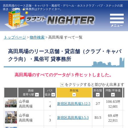
高田馬場のリース店舗・キャバクラ・風俗可・デリヘル・ホストクラブ・パブ・スナックの居
抜き・貸店舗・貸事務所はテナントナイター。
トップページ
>
物件検索
> 高田馬場 すべて一覧
高田馬場
のリース店舗・貸店舗（クラブ・キャバ
クラ向）・風俗可 貸事務所
高田馬場のすべてのデータが 3 件ヒットしました。
をクリックすると並びかえ出来ます
路線
バス
所在地
所在階
坪数/坪単価
最寄り駅
徒歩
106.63
山手線
-
坪
新宿区高田馬場3-12-5
2/7
1,
高田馬場
4
12,601
69.4
山手線
-
坪
新宿区高田馬場3-5-3
B1/3
1,
高田馬場
3
22,911